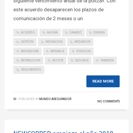
siguiente vencimiento anual de la póliza». Con
este acuerdo desaparecen los plazos de
comunicación de 2 meses o un
ACUERDO
AHORA
CAMBIO
ENVIAN
GESTION
MEDIACION
MEDIADOR
MEDIADORA
MENSAJE
POSICION
RETRIBUCION
SECTOR
SEGUROS
TAMBIEN
VENCIMIENTO
READ MORE
PUBLISHED IN
MUNDO ASEGURADOR
NO COMMENTS