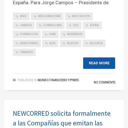
España. Para Jorge Campos – Presidente de
ANO
ASEGURADORAS
ASOCIACION
CAMPUS
CORREDORES
ESO
ESTAN
FORMACION
HAN
MIEMBROS
NEWCORRED
NOS
NUEVOS
SEGUROS
TAMBIEN
READ MORE
PUBLISHED IN
MUNDO FINANCIERO Y PYMES
NO COMMENTS
NEWCORRED solicita formalmente
a las Compañías que emitan las