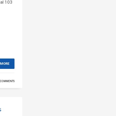
tal 103
 MORE
 COMMENTS
s