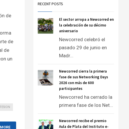
RECENT POSTS
ión de
El sector arropa a Newcorred en
la celebración de su décimo
aniversario
forma
Newcorred celebró el
rte de
pasado 29 de junio en
al de
Madr...
con un
Newcorred cierra la primera
fase de sus Networking Days
2026 con más de 600
participantes
Newcorred ha cerrado la
primera fase de los Net...
FESION
Newcorred recibe el premio
Aula de Plata del Instituto e-
 MORE