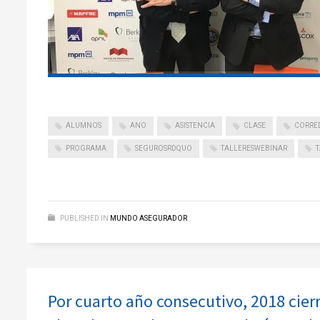
ALUMNOS
ANO
ASISTENCIA
CLASE
CORRE
PROGRAMA
SEGUROSRDQUO
TALLERESWEBINAR
PUBLISHED IN
MUNDO ASEGURADOR
Por cuarto año consecutivo, 2018 cier