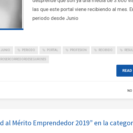
desprende que son ya una media de 3.600 vi
las que este portal viene recibiendo al mes. E
periodo desde Junio
JUNIO
PERIODO
PORTAL
PROFESION
RECIBIDO
RESU
ROSERCORREDORDESEGUROSES
READ
NO
d al Mérito Emprendedor 2019” en la categor