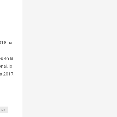
018 ha
s en la
nal, lo
a 2017,
ORME