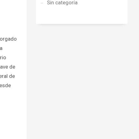
Sin categoría
torgado
la
rio
lave de
eral de
desde