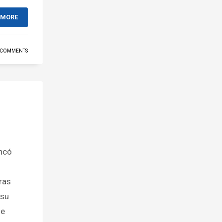
 MORE
 COMMENTS
ncó
ras
 su
de