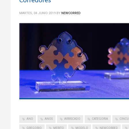
MARTES, 04 JUNIO 2019
BY
NEWCORRED
ANO
ANOS
ARRISCADO
CATEGORIA
CINCU
GREGORIO
MERITO
MODELO
NEWCORRED