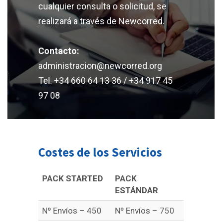
cualquier consulta o solicitud, se
realizará a través de Newcorred.
Contacto:
administracion@newcorred.org
Tel. +34 660 64 13 36 / +34 917 45
97 08
Costes de los Servicios
PACK STARTED
PACK
ESTÁNDAR
Nº Envíos – 450
Nº Envíos – 750