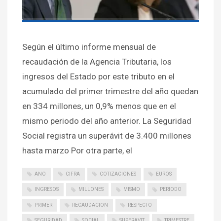
Según el último informe mensual de
recaudación de la Agencia Tributaria, los
ingresos del Estado por este tributo en el
acumulado del primer trimestre del año quedan
en 334 millones, un 0,9% menos que en el
mismo periodo del año anterior. La Seguridad
Social registra un superávit de 3.400 millones
hasta marzo Por otra parte, el
ANO
CIFRA
COTIZACIONES
EUROS
INGRESOS
MILLONES
MISMO
PERIODO
PRIMER
RECAUDACION
RESPECTO
SEGURIDAD
SOCIAL
SUPERAVIT
TRIMESTRE