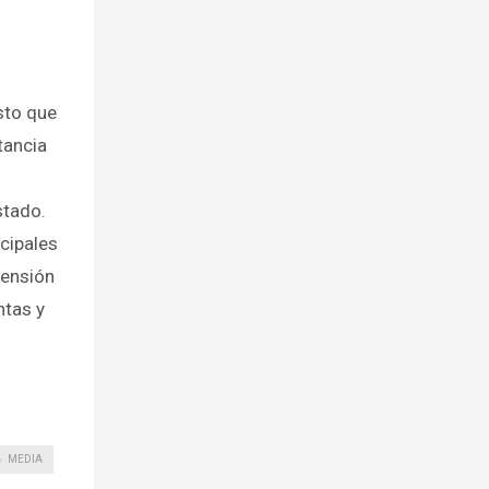
sto que
tancia
stado.
ncipales
pensión
ntas y
MEDIA