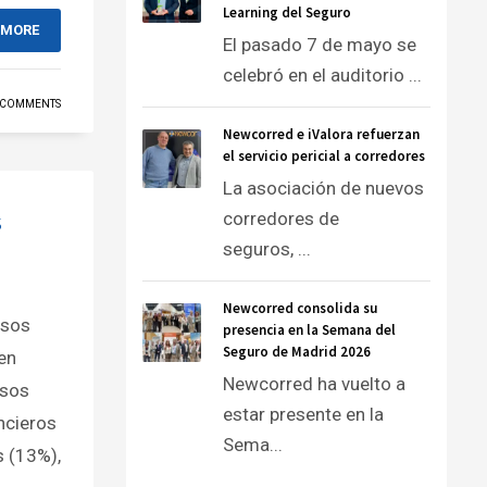
Learning del Seguro
 MORE
El pasado 7 de mayo se
celebró en el auditorio ...
 COMMENTS
Newcorred e iValora refuerzan
el servicio pericial a corredores
La asociación de nuevos
s
corredores de
seguros, ...
Newcorred consolida su
esos
presencia en la Semana del
Seguro de Madrid 2026
en
Newcorred ha vuelto a
esos
estar presente en la
ncieros
Sema...
s (13%),