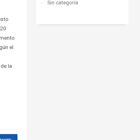
Sin categoría
esto
120
aumento
gún el
a
 de la