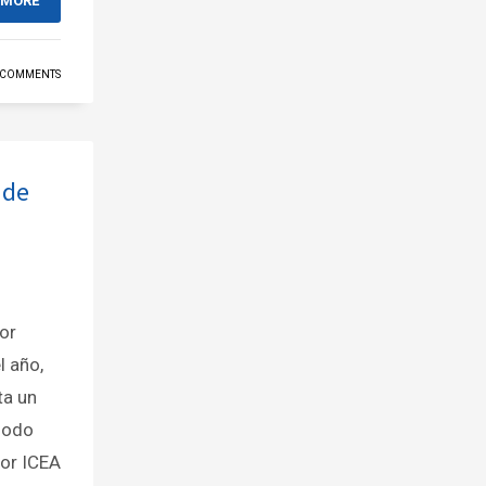
 MORE
 COMMENTS
 de
or
l año,
ta un
iodo
por ICEA