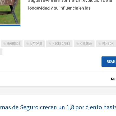
según revela el informe ‘La revolución de la
longevidad y su influencia en las
INGRESOS
MAYORES
NECESIDADES
OBSERVA
PENSION
READ
NO
imas de Seguro crecen un 1,8 por ciento hasta