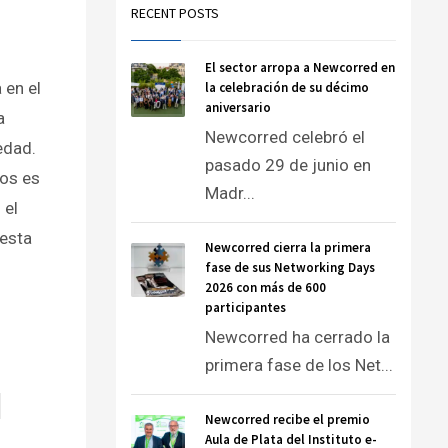
RECENT POSTS
El sector arropa a Newcorred en
 en el
la celebración de su décimo
aniversario
a
Newcorred celebró el
edad.
pasado 29 de junio en
ños es
Madr...
 el
 esta
Newcorred cierra la primera
fase de sus Networking Days
2026 con más de 600
participantes
Newcorred ha cerrado la
primera fase de los Net...
Newcorred recibe el premio
Aula de Plata del Instituto e-