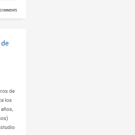
 COMMENTS
 de
uros de
ta los
 años,
ños)
Estudio