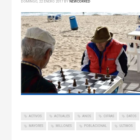
DOMINGO, 22 ENERO 2017
BY
NEWCORRED
ACTIVOS
ACTUALES
ANOS
CIFRAS
DATOS
MAYORES
MILLONES
POBLACIONAL
ULTIMOS