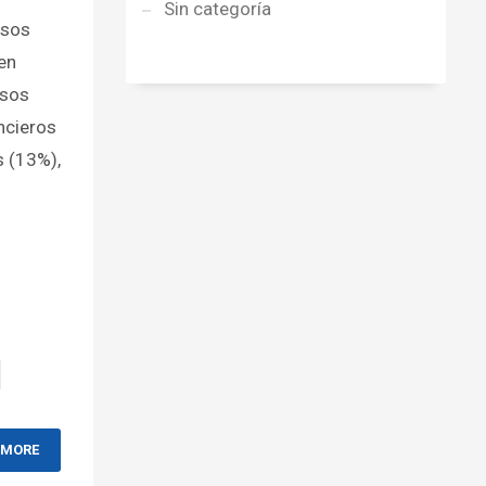
Sin categoría
esos
en
esos
ncieros
s (13%),
 MORE