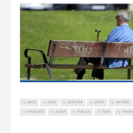
ANOS
CADA
EDADVIDA
EUROS
INFORME
PENSIONES
PODER
PUBLICA
TIENE
TIENEN