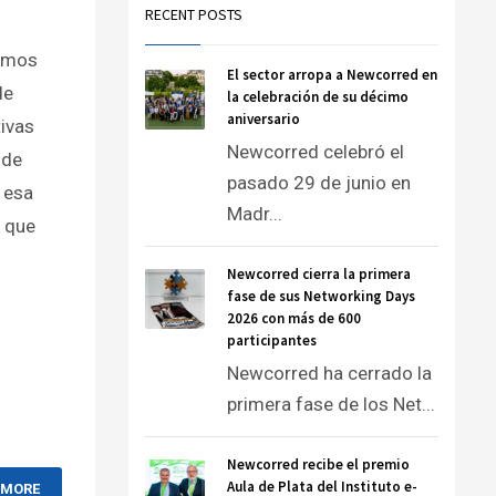
RECENT POSTS
timos
El sector arropa a Newcorred en
de
la celebración de su décimo
aniversario
tivas
Newcorred celebró el
 de
pasado 29 de junio en
 esa
Madr...
s que
Newcorred cierra la primera
fase de sus Networking Days
2026 con más de 600
participantes
Newcorred ha cerrado la
primera fase de los Net...
Newcorred recibe el premio
Aula de Plata del Instituto e-
 MORE