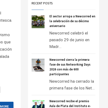
RECENT POSTS
l
El sector arropa a Newcorred en
ntesca.
la celebración de su décimo
aniversario
Newcorred celebró el
ivismo
pasado 29 de junio en
ros que
Madr...
icación
calada
Newcorred cierra la primera
fase de sus Networking Days
2026 con más de 600
participantes
Newcorred ha cerrado la
primera fase de los Net...
Newcorred recibe el premio
Aula de Plata del Instituto e-
 MORE