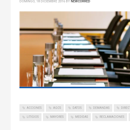
DOMINGO, 18 DICIEMBRE 2016
BY
NEWCORRED
ACCIONES
AGCS
DATOS
DEMANDAS
DIREC
LITIGIOS
MAYORES
MEDIDAS
RECLAMACIONES