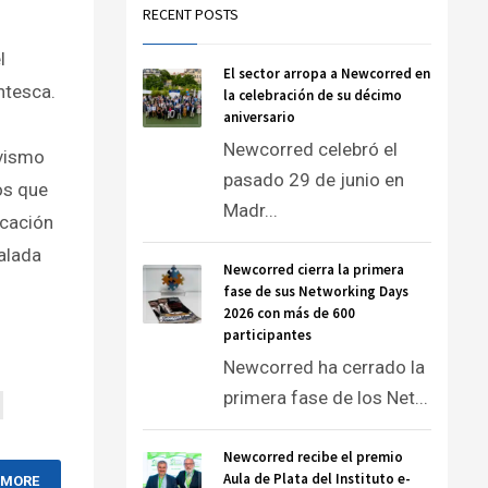
RECENT POSTS
l
El sector arropa a Newcorred en
ntesca.
la celebración de su décimo
aniversario
Newcorred celebró el
ivismo
pasado 29 de junio en
ros que
Madr...
icación
calada
Newcorred cierra la primera
fase de sus Networking Days
2026 con más de 600
participantes
Newcorred ha cerrado la
primera fase de los Net...
Newcorred recibe el premio
Aula de Plata del Instituto e-
 MORE