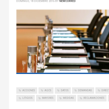
DOMINGO, 18 DICIEMBRE 2016
BY
NEWCORRED
ACCIONES
AGCS
DATOS
DEMANDAS
DIREC
LITIGIOS
MAYORES
MEDIDAS
RECLAMACIONES