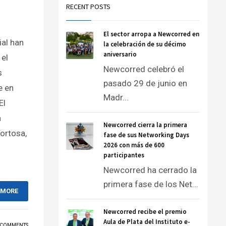
RECENT POSTS
El sector arropa a Newcorred en
ial han
la celebración de su décimo
aniversario
 el
Newcorred celebró el
s
pasado 29 de junio en
e en
Madr...
El
n
Newcorred cierra la primera
Tortosa,
fase de sus Networking Days
2026 con más de 600
participantes
Newcorred ha cerrado la
primera fase de los Net...
 MORE
Newcorred recibe el premio
Aula de Plata del Instituto e-
 COMMENTS