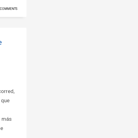
 COMMENTS
e
orred,
a que
s más
de