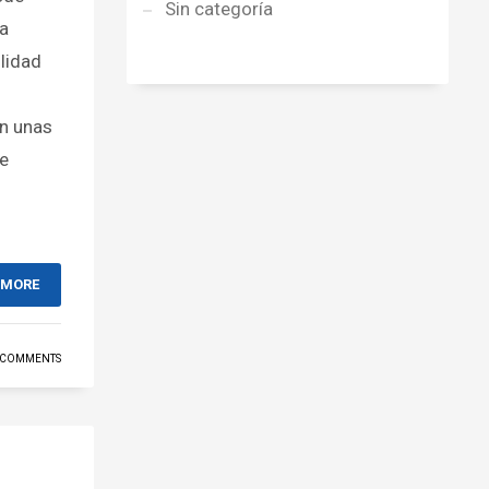
Sin categoría
 a
lidad
en unas
se
 MORE
 COMMENTS