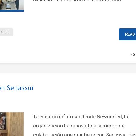
EGURO
READ
NO
on Senassur
Tal y como informan desde Newcorred, la
organización ha renovado el acuerdo de
colaboración que mantiene con Senassur de