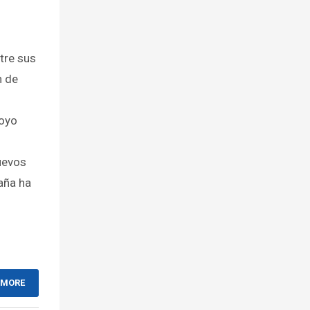
ntre sus
n de
poyo
uevos
aña ha
 MORE