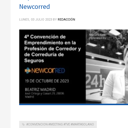
Newcorred
LUNES, 03 JULIO 2023
BY
REDACCIÓN
#CONVENCION #MEETING #TVE #MARTASOLANO