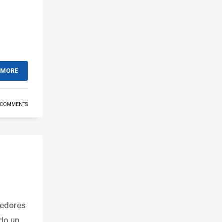
 MORE
 COMMENTS
redores
do un