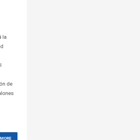
 la
red
l
ón de
alones
 MORE