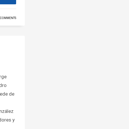
 COMMENTS
orge
dro
sede de
onzález
dores y