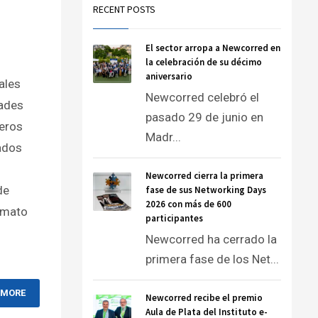
RECENT POSTS
El sector arropa a Newcorred en
la celebración de su décimo
aniversario
ales
Newcorred celebró el
dades
pasado 29 de junio en
meros
Madr...
ados
Newcorred cierra la primera
de
fase de sus Networking Days
2026 con más de 600
rmato
participantes
Newcorred ha cerrado la
primera fase de los Net...
 MORE
Newcorred recibe el premio
Aula de Plata del Instituto e-