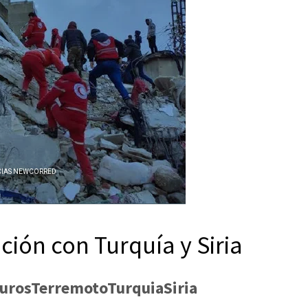
CIAS NEWCORRED
ción con Turquía y Siria
urosTerremotoTurquiaSiria