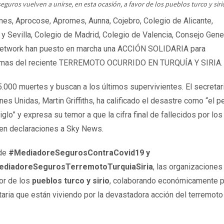
uros vuelven a unirse, en esta ocasión, a favor de los pueblos turco y siri
es, Aprocose, Apromes, Aunna, Cojebro, Colegio de Alicante,
y Sevilla, Colegio de Madrid, Colegio de Valencia, Consejo Gener
s Network han puesto en marcha una ACCIÓN SOLIDARIA para
víctimas del reciente TERREMOTO OCURRIDO EN TURQUÍA Y SIRIA.
00 muertes y buscan a los últimos supervivientes. El secretar
es Unidas, Martin Griffiths, ha calificado el desastre como “el p
glo” y expresa su temor a que la cifra final de fallecidos por los
en declaraciones a Sky News.
 de
#MediadoreSegurosContraCovid19 y
diadoreSegurosTerremotoTurquiaSiria
, las organizaciones
or de los
pueblos turco y sirio
, colaborando económicamente p
itaria que están viviendo por la devastadora acción del terremoto