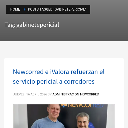
HOME
POSTS TAGGED "GABINETEPERICIAL"
Tag: gabinetepericial
Newcorred e iValora refuerzan el
servicio pericial a corredores
JUEVES, 16 ABRIL 2026
BY
ADMINISTRACIÓN NEWCORRED