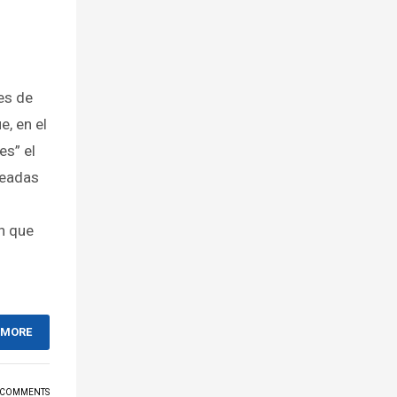
es de
e, en el
es” el
readas
n que
 MORE
 COMMENTS