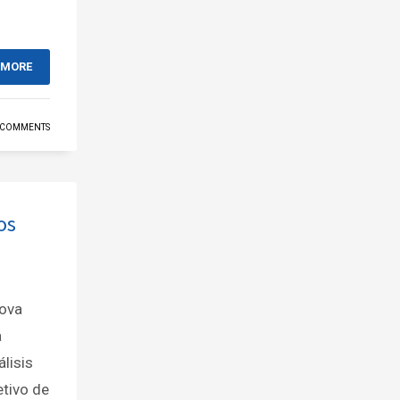
 MORE
 COMMENTS
os
nova
a
lisis
tivo de