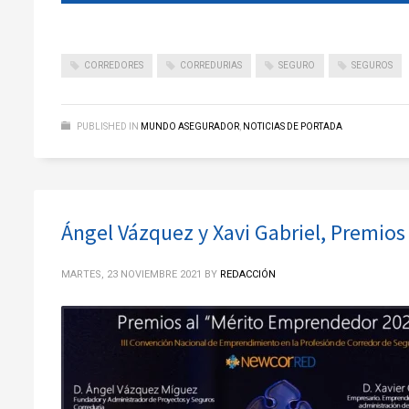
CORREDORES
CORREDURIAS
SEGURO
SEGUROS
PUBLISHED IN
MUNDO ASEGURADOR
,
NOTICIAS DE PORTADA
Ángel Vázquez y Xavi Gabriel, Premio
MARTES, 23 NOVIEMBRE 2021
BY
REDACCIÓN