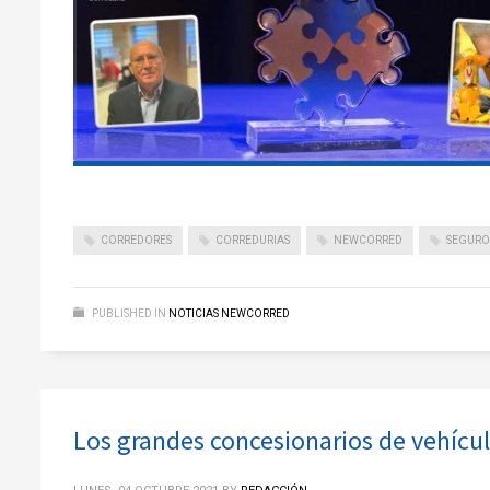
CORREDORES
CORREDURIAS
NEWCORRED
SEGURO
PUBLISHED IN
NOTICIAS NEWCORRED
Los grandes concesionarios de vehícul