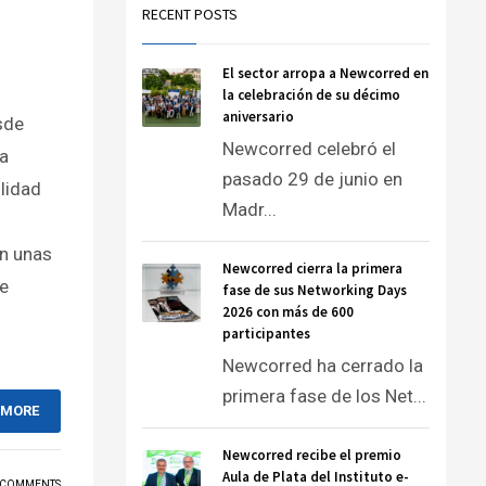
RECENT POSTS
El sector arropa a Newcorred en
la celebración de su décimo
aniversario
sde
Newcorred celebró el
 a
pasado 29 de junio en
lidad
Madr...
en unas
Newcorred cierra la primera
se
fase de sus Networking Days
2026 con más de 600
participantes
Newcorred ha cerrado la
primera fase de los Net...
 MORE
Newcorred recibe el premio
Aula de Plata del Instituto e-
 COMMENTS