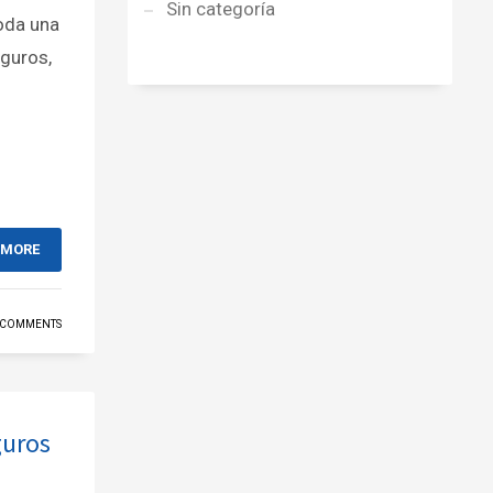
Sin categoría
toda una
eguros,
 MORE
 COMMENTS
guros