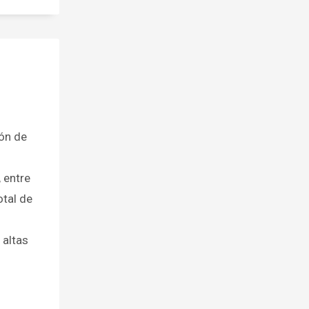
ión de
 entre
otal de
 altas