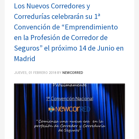
Los Nuevos Corredores y
Corredurías celebrarán su 1ª
Convención de “Emprendimiento
en la Profesión de Corredor de
Seguros” el próximo 14 de Junio en
Madrid
JUEVES, 01 FEBRERO 2018
BY
NEWCORRED