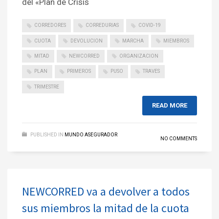
del «Plan de Crisis
CORREDORES
CORREDURIAS
COVID-19
CUOTA
DEVOLUCION
MARCHA
MIEMBROS
MITAD
NEWCORRED
ORGANIZACION
PLAN
PRIMEROS
PUSO
TRAVES
TRIMESTRE
READ MORE
PUBLISHED IN
MUNDO ASEGURADOR
NO COMMENTS
NEWCORRED va a devolver a todos
sus miembros la mitad de la cuota