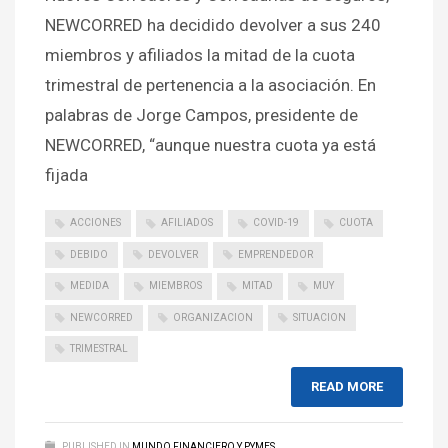
NEWCORRED ha decidido devolver a sus 240
miembros y afiliados la mitad de la cuota
trimestral de pertenencia a la asociación. En
palabras de Jorge Campos, presidente de
NEWCORRED, “aunque nuestra cuota ya está
fijada
ACCIONES
AFILIADOS
COVID-19
CUOTA
DEBIDO
DEVOLVER
EMPRENDEDOR
MEDIDA
MIEMBROS
MITAD
MUY
NEWCORRED
ORGANIZACION
SITUACION
TRIMESTRAL
READ MORE
PUBLISHED IN
MUNDO FINANCIERO Y PYMES