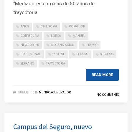
“Mediadores con más de 50 años de
trayectoria
ANOS
CATEGORIA
CORREDOR
CORREDURIA
LORCA
MANUEL
NEWCORRED
ORGANIZACION
PREMIO
PROFESIONAL
REVERTE
SEGURO
SEGUROS
SERRANO
TRAYECTORIA
READ MORE
PUBLISHED IN
MUNDO ASEGURADOR
NO COMMENTS
Campus del Seguro, nuevo