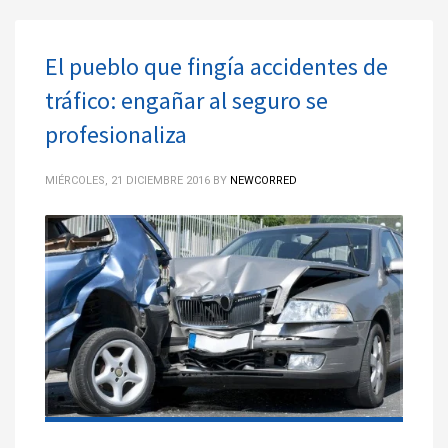
El pueblo que fingía accidentes de
tráfico: engañar al seguro se
profesionaliza
MIÉRCOLES, 21 DICIEMBRE 2016
BY
NEWCORRED