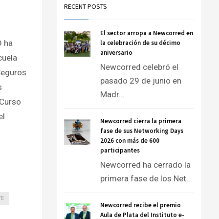
RECENT POSTS
El sector arropa a Newcorred en
D ha
la celebración de su décimo
aniversario
cuela
Newcorred celebró el
Seguros
pasado 29 de junio en
s
Madr...
 Curso
el
Newcorred cierra la primera
fase de sus Networking Days
2026 con más de 600
participantes
Newcorred ha cerrado la
primera fase de los Net...
TE
Newcorred recibe el premio
Aula de Plata del Instituto e-