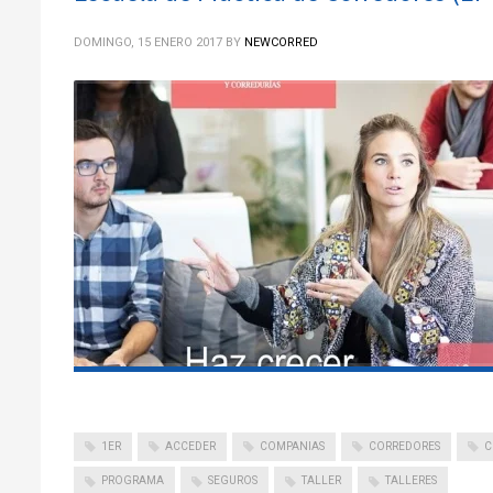
DOMINGO, 15 ENERO 2017
BY
NEWCORRED
1ER
ACCEDER
COMPANIAS
CORREDORES
C
PROGRAMA
SEGUROS
TALLER
TALLERES