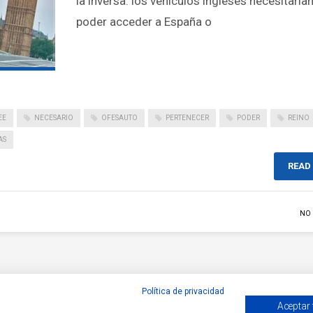
la inversa: los vehículos ingleses necesitaría
poder acceder a España o
EE
NECESARIO
OFESAUTO
PERTENECER
PODER
REINO
AS
READ
NO
Política de privacidad
Aceptar