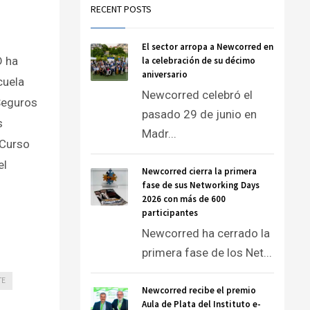
RECENT POSTS
El sector arropa a Newcorred en
D ha
la celebración de su décimo
aniversario
cuela
Newcorred celebró el
Seguros
pasado 29 de junio en
s
Madr...
 Curso
el
Newcorred cierra la primera
fase de sus Networking Days
2026 con más de 600
participantes
Newcorred ha cerrado la
primera fase de los Net...
TE
Newcorred recibe el premio
Aula de Plata del Instituto e-