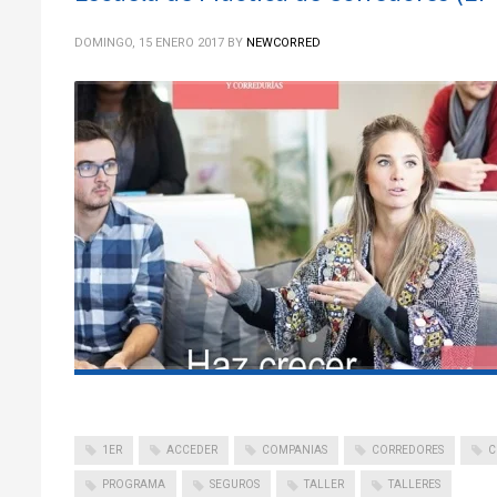
DOMINGO, 15 ENERO 2017
BY
NEWCORRED
1ER
ACCEDER
COMPANIAS
CORREDORES
C
PROGRAMA
SEGUROS
TALLER
TALLERES