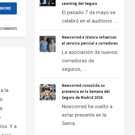
Learning del Seguro
 MORE
El pasado 7 de mayo se
celebró en el auditorio ...
 COMMENTS
Newcorred e iValora refuerzan
el servicio pericial a corredores
La asociación de nuevos
corredores de
seguros, ...
Newcorred consolida su
a la
presencia en la Semana del
Seguro de Madrid 2026
co
Newcorred ha vuelto a
 a
estar presente en la
e
Sema...
los. Y a