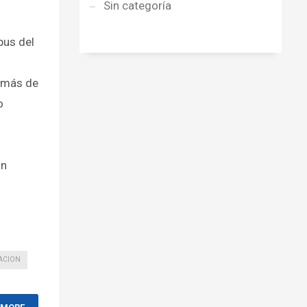
Sin categoría
pus del
 más de
o
ón
ACION