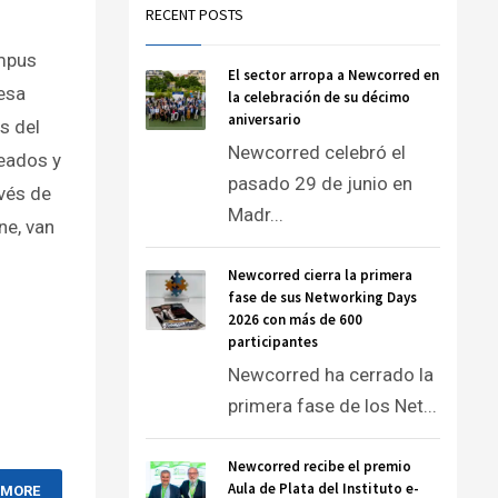
RECENT POSTS
mpus
El sector arropa a Newcorred en
esa
la celebración de su décimo
aniversario
s del
Newcorred celebró el
eados y
pasado 29 de junio en
vés de
Madr...
ne, van
Newcorred cierra la primera
fase de sus Networking Days
2026 con más de 600
participantes
Newcorred ha cerrado la
primera fase de los Net...
Newcorred recibe el premio
Aula de Plata del Instituto e-
 MORE