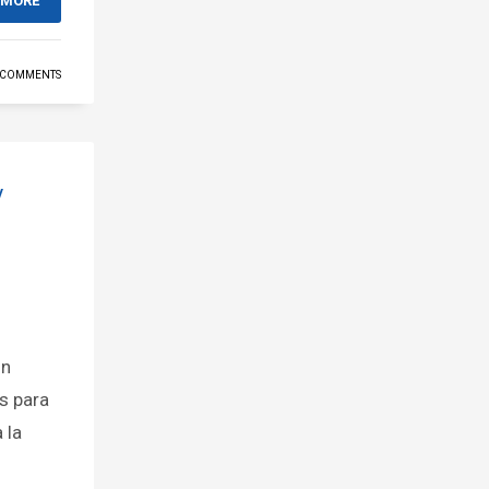
 MORE
 COMMENTS
y
un
s para
 la