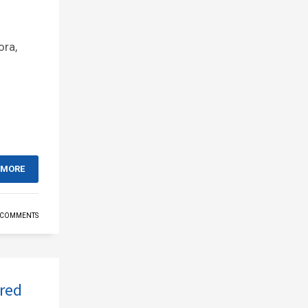
ora,
 MORE
 COMMENTS
 red