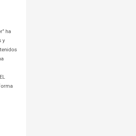
r” ha
 y
tenidos
na
.
DEL
forma