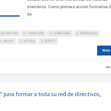
miembros. Como primera acción formativa d
de
LABORADORES
CORREDORES
CORREDURIAS
DISTRIBUCION
SEGURO
SEGUROS
SERVICIO
READ
NO
para formar a toda su red de directivos,