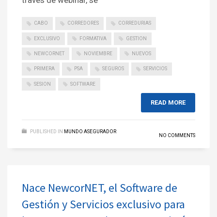
través de webinar, se
CABO
CORREDORES
CORREDURIAS
EXCLUSIVO
FORMATIVA
GESTION
NEWCORNET
NOVIEMBRE
NUEVOS
PRIMERA
PSA
SEGUROS
SERVICIOS
SESION
SOFTWARE
READ MORE
PUBLISHED IN
MUNDO ASEGURADOR
NO COMMENTS
Nace NewcorNET, el Software de
Gestión y Servicios exclusivo para