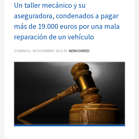
Un taller mecánico y su
aseguradora, condenados a pagar
más de 19.000 euros por una mala
reparación de un vehículo
DOMINGO, 18 DICIEMBRE 2016
BY
NEWCORRED