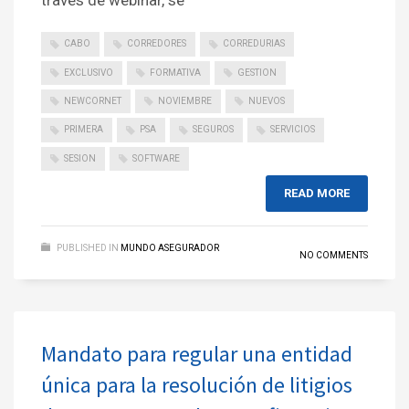
través de webinar, se
CABO
CORREDORES
CORREDURIAS
EXCLUSIVO
FORMATIVA
GESTION
NEWCORNET
NOVIEMBRE
NUEVOS
PRIMERA
PSA
SEGUROS
SERVICIOS
SESION
SOFTWARE
READ MORE
PUBLISHED IN
MUNDO ASEGURADOR
NO COMMENTS
Mandato para regular una entidad
única para la resolución de litigios