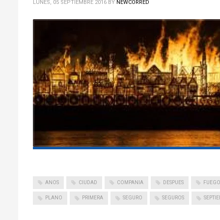
LUNES, 05 SEPTIEMBRE 2016
BY
NEWCORRED
ANOS
CIUDAD
COMPANIA
DESPUES
FUEG
PLANO
PRIMERA
SEGURO
SEGUROS
SEPTI