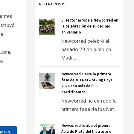
RECENT POSTS
antes
El sector arropa a Newcorred en
estruyó
la celebración de su décimo
aniversario
de
Newcorred celebró el
n
pasado 29 de junio en
Lane,
Madr...
io
Newcorred cierra la primera
fase de sus Networking Days
2026 con más de 600
participantes
Newcorred ha cerrado la
primera fase de los Net...
Newcorred recibe el premio
Aula de Plata del Instituto e-
 MORE