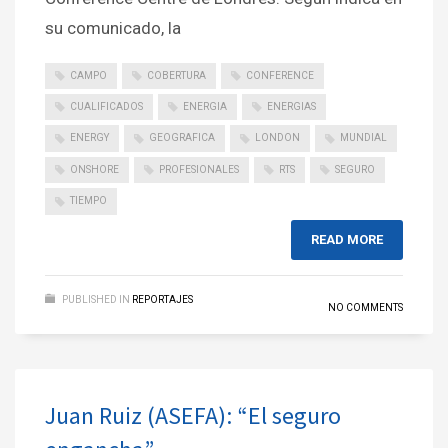
su comunicado, la
CAMPO
COBERTURA
CONFERENCE
CUALIFICADOS
ENERGIA
ENERGIAS
ENERGY
GEOGRAFICA
LONDON
MUNDIAL
ONSHORE
PROFESIONALES
RTS
SEGURO
TIEMPO
READ MORE
PUBLISHED IN
REPORTAJES
NO COMMENTS
Juan Ruiz (ASEFA): “El seguro