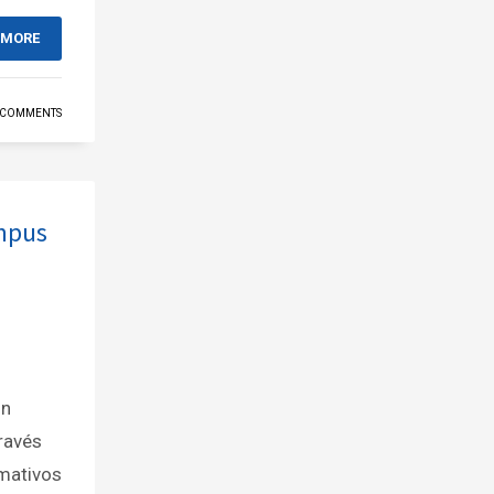
 MORE
 COMMENTS
ampus
ón
ravés
rmativos