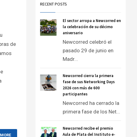
RECENT POSTS
El sector arropa a Newcorred en
la celebración de su décimo
aniversario
u
Newcorred celebró el
bras de
pasado 29 de junio en
tamos
Madr...
de
Newcorred cierra la primera
a
fase de sus Networking Days
2026 con más de 600
participantes
Newcorred ha cerrado la
primera fase de los Net...
Newcorred recibe el premio
Aula de Plata del Instituto e-
 MORE