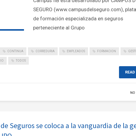
Campus IIB está desarrollado por CAMPUS 
SEGURO (www.campusdelseguro.com), plat
de formación especializada en seguros
perteneciente al Grupo
CONTINUA
CORREDURIA
EMPLEADOS
FORMACION
GEST
CIO
TODOS
READ
NO
de Seguros se coloca a la vanguardia de la g
GURO