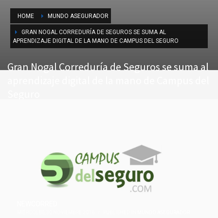
HOME
MUNDO ASEGURADOR
GRAN NOGAL CORREDURÍA DE SEGUROS SE SUMA AL
APRENDIZAJE DIGITAL DE LA MANO DE CAMPUS DEL SEGURO
Gran Nogal Correduría de Seguros se suma al
aprendizaje digital de la mano de Campus del
Seguro
NEWCORRED
MIÉRCOLES, 30 NOVIEMBRE 2016
/
PUBLISHED IN
MUNDO ASEGURADOR