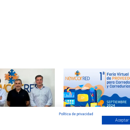
Política de privacidad
Aceptar
irma un acuerdo de colaboración
Newcorred prepara la “1ª Feria Virtual de
KA
Proveedores para Corredores y Corredurías”