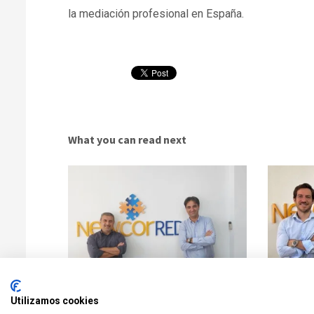
la mediación profesional en España.
What you can read next
NEWCORRED firma un acuerdo de colaboración
NEWCORRED f
Utilizamos cookies
con COMADSO
con IMEURE