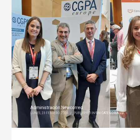
Administración Newcorred
LUNES, 23 FEBRERO 2026
/
PUBLISHED IN
SIN CATEGORÍA