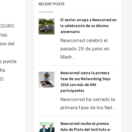
RECENT POSTS
El sector arropa a Newcorred en
SEGURO
la celebración de su décimo
aniversario
stas
Newcorred celebró el
ine del
pasado 29 de junio en
Madr...
es pueda
aña
Newcorred cierra la primera
RO
fase de sus Networking Days
2026 con más de 600
participantes
Newcorred ha cerrado la
primera fase de los Net...
Newcorred recibe el premio
Aula de Plata del Instituto e-