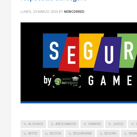
LUNES, 23 MARZO 2020
BY
NEWCORRED
ALGUNOS
ASEGURADOR
CAMPUS
JUEGO
RETOS
SECTOR
SEGURGAME
SEGURO
SEM