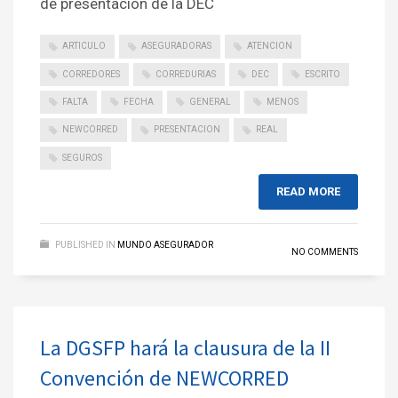
de presentación de la DEC
ARTICULO
ASEGURADORAS
ATENCION
CORREDORES
CORREDURIAS
DEC
ESCRITO
FALTA
FECHA
GENERAL
MENOS
NEWCORRED
PRESENTACION
REAL
SEGUROS
READ MORE
PUBLISHED IN
MUNDO ASEGURADOR
NO COMMENTS
La DGSFP hará la clausura de la II
Convención de NEWCORRED