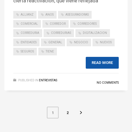
cierta reactivación, que viene reflejada
ALLIANZ
ANOS
ASEGURADORAS
COMERCIAL
CORREDOR
CORREDORES
CORREDURIA
CORREDURIAS
DIGITALIZACION
ENTIDADES
GENERAL
NEGOCIO
NUEVOS
SEGUROS
TIENE
READ MORE
PUBLISHED IN
ENTREVISTAS
NO COMMENTS
2
1