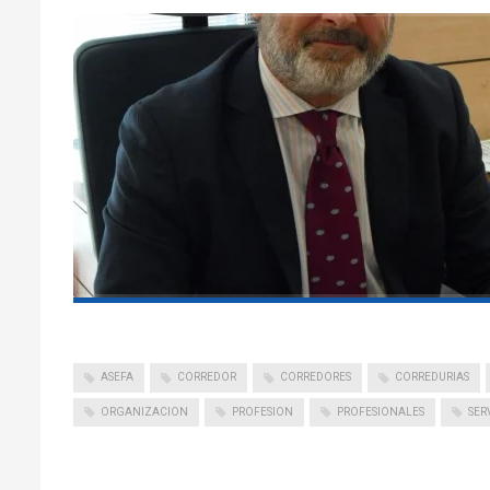
ASEFA
CORREDOR
CORREDORES
CORREDURIAS
ORGANIZACION
PROFESION
PROFESIONALES
SER