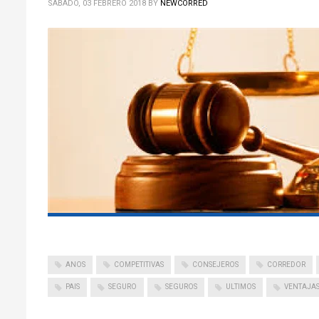
SÁBADO, 03 FEBRERO 2018
BY
NEWCORRED
ANOS
COMPETITIVAS
CONSEJEROS
CORREDOR
PAIS
SEGURO
SEGUROS
ULTIMOS
VENTAJA