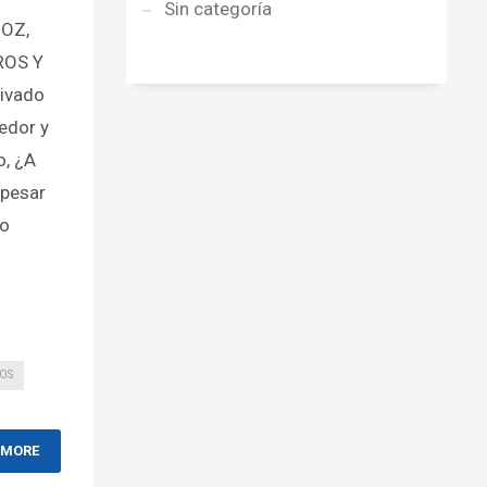
Sin categoría
OZ,
ROS Y
ivado
redor y
o, ¿A
 pesar
to
OS
 MORE