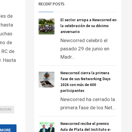
RECENT POSTS
des de
El sector arropa a Newcorred en
 hasta
la celebración de su décimo
aniversario
muchas
Newcorred celebró el
uno de
pasado 29 de junio en
a RC de
Madr...
. Hasta
Newcorred cierra la primera
fase de sus Networking Days
2026 con más de 600
participantes
Newcorred ha cerrado la
primera fase de los Net...
NUEVAS
Newcorred recibe el premio
Aula de Plata del Instituto e-
 MORE