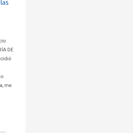
las
cio
RÍA DE
cidió
mo
a, me