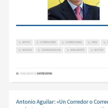
APOYO
CORREDORES
CORREDURIAS
CREE
NUEVOS
ORGANIZACION
REALMENTE
SECTOR
PUBLISHED IN
ENTREVISTAS
Antonio Aguilar: «Un Corredor o Corred