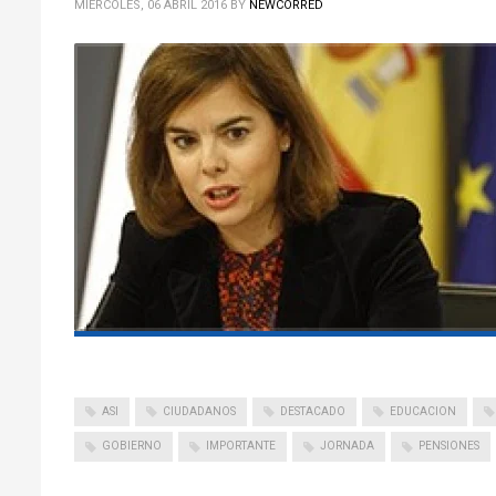
MIÉRCOLES, 06 ABRIL 2016
BY
NEWCORRED
ASI
CIUDADANOS
DESTACADO
EDUCACION
GOBIERNO
IMPORTANTE
JORNADA
PENSIONES