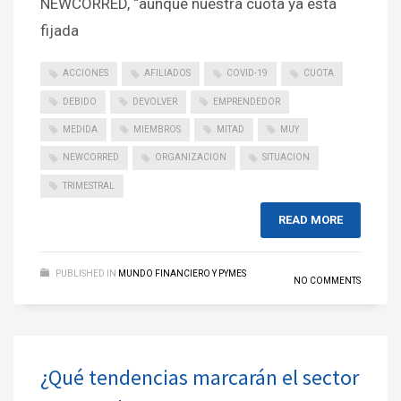
NEWCORRED, “aunque nuestra cuota ya está
fijada
ACCIONES
AFILIADOS
COVID-19
CUOTA
DEBIDO
DEVOLVER
EMPRENDEDOR
MEDIDA
MIEMBROS
MITAD
MUY
NEWCORRED
ORGANIZACION
SITUACION
TRIMESTRAL
READ MORE
PUBLISHED IN
MUNDO FINANCIERO Y PYMES
NO COMMENTS
¿Qué tendencias marcarán el sector