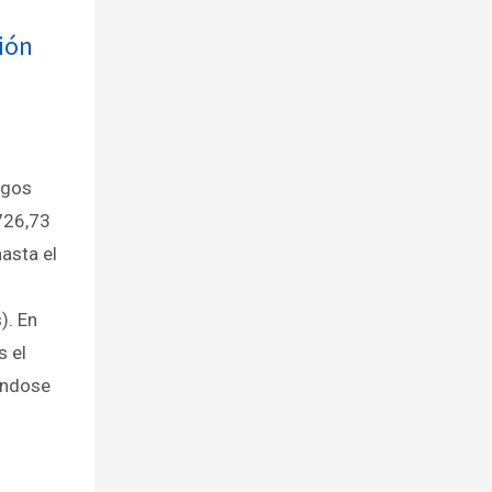
ión
sgos
726,73
hasta el
). En
s el
ándose