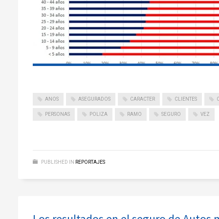
ANOS
ASEGURADOS
CARACTER
CLIENTES
PERSONAS
POLIZA
RAMO
SEGURO
VEZ
PUBLISHED IN
REPORTAJES
Los resultados en el seguro de Autos