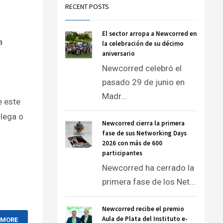
RECENT POSTS
El sector arropa a Newcorred en
a
la celebración de su décimo
aniversario
Newcorred celebró el
pasado 29 de junio en
Madr...
e este
llega o
Newcorred cierra la primera
fase de sus Networking Days
2026 con más de 600
participantes
Newcorred ha cerrado la
primera fase de los Net...
Newcorred recibe el premio
Aula de Plata del Instituto e-
 MORE