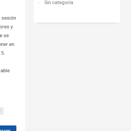
Sin categoría
 sesión
ores y
e se
ener en
15.
table
O