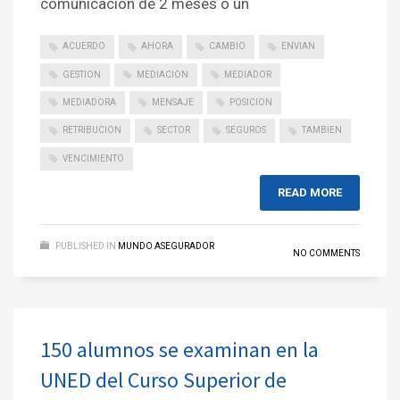
comunicación de 2 meses o un
ACUERDO
AHORA
CAMBIO
ENVIAN
GESTION
MEDIACION
MEDIADOR
MEDIADORA
MENSAJE
POSICION
RETRIBUCION
SECTOR
SEGUROS
TAMBIEN
VENCIMIENTO
READ MORE
PUBLISHED IN
MUNDO ASEGURADOR
NO COMMENTS
150 alumnos se examinan en la
UNED del Curso Superior de