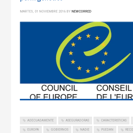
MARTES, 01 NOVIEMBRE 2016
BY
NEWCORRED
ADECUADAMENTE
ASEGURADORAS
CARACTERISTICAS
EUROPA
GOBIERNOS
NADIE
PUEDAN
REC