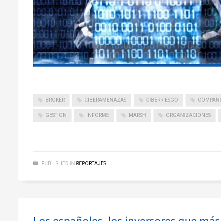
BROKER
CIBERAMENAZAS
CIBERRIESGO
COMPANI
GESTION
INFORME
MARSH
ORGANIZACIONES
PUBLISHED IN
REPORTAJES
Los españoles, los inversores que más 