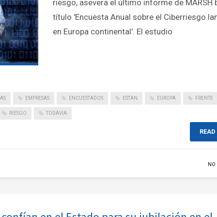
riesgo, asevera el último informe de MARSH b
título 'Encuesta Anual sobre el Ciberriesgo l
en Europa continental'. El estudio
AS
EMPRESAS
ENCUESTADOS
ESTAN
EUROPA
FRENTE
RIESGO
TODAVIA
READ
NO
confían en el Estado para su jubilación en el