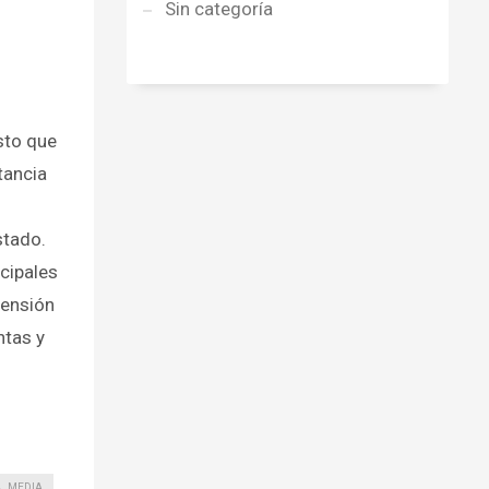
Sin categoría
sto que
tancia
stado.
ncipales
pensión
ntas y
MEDIA