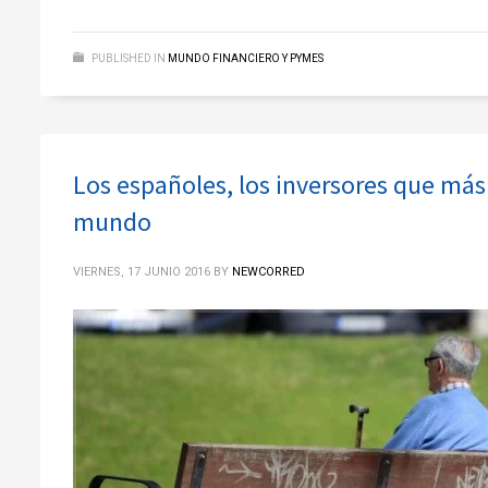
PUBLISHED IN
MUNDO FINANCIERO Y PYMES
Los españoles, los inversores que más 
mundo
VIERNES, 17 JUNIO 2016
BY
NEWCORRED