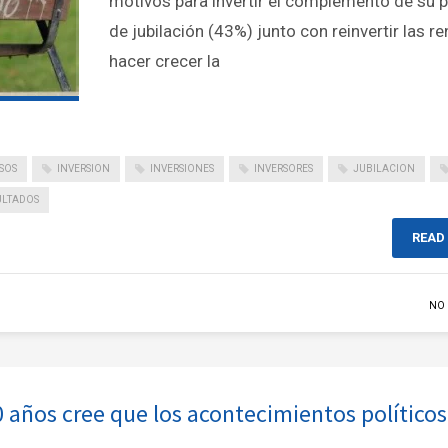
motivos para invertir el complemento de su 
de jubilación (43%) junto con reinvertir las re
hacer crecer la
SOS
INVERSION
INVERSIONES
INVERSORES
JUBILACION
ULTADOS
READ
NO
 años cree que los acontecimientos políticos