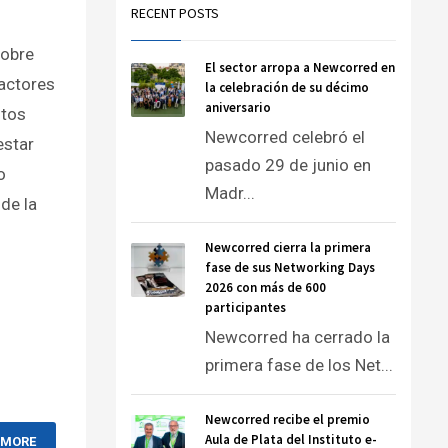
RECENT POSTS
sobre
El sector arropa a Newcorred en
factores
la celebración de su décimo
aniversario
stos
Newcorred celebró el
estar
pasado 29 de junio en
o
Madr...
ide la
Newcorred cierra la primera
fase de sus Networking Days
2026 con más de 600
participantes
Newcorred ha cerrado la
primera fase de los Net...
Newcorred recibe el premio
Aula de Plata del Instituto e-
 MORE