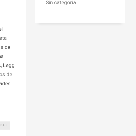
Sin categoría
el
sta
os de
as
s, Legg
dos de
dades
IDAD