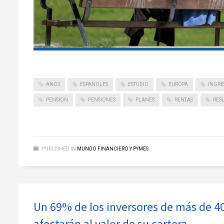
ANOS
ESPANOLES
ESTUDIO
EUROPA
INGRE
PENSION
PENSIONES
PLANES
RENTAS
RES
PUBLISHED IN
MUNDO FINANCIERO Y PYMES
Un 69% de los inversores de más de 40
afectarán al valor de su cartera