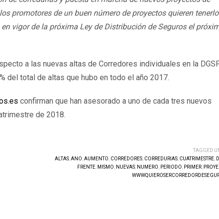
 los promotores de un buen número de proyectos quieren tenerlo
 en vigor de la próxima Ley de Distribución de Seguros el próxi
pecto a las nuevas altas de Corredores individuales en la DGSF
% del total de altas que hubo en todo el año 2017.
os.es
confirman que han asesorado a uno de cada tres nuevos
atrimestre de 2018.
TAGGED U
ALTAS
,
ANO
,
AUMENTO
,
CORREDORES
,
CORREDURIAS
,
CUATRIMESTRE
,
D
FRENTE
,
MISMO
,
NUEVAS
,
NUMERO
,
PERIODO
,
PRIMER
,
PROYE
WWWQUIEROSERCORREDORDESEGUR