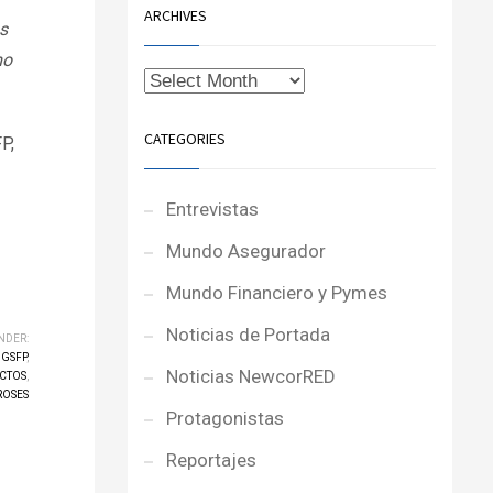
ARCHIVES
s
mo
CATEGORIES
P,
Entrevistas
Mundo Asegurador
Mundo Financiero y Pymes
Noticias de Portada
NDER:
GSFP
,
Noticias NewcorRED
CTOS
,
OSES
Protagonistas
Reportajes