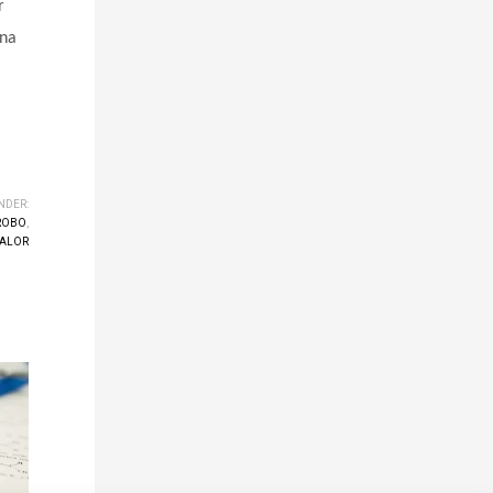
r
ena
NDER:
ROBO
,
ALOR