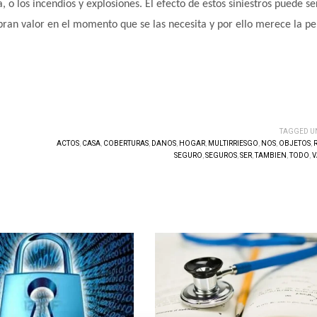
a, o los incendios y explosiones. El efecto de estos siniestros puede se
bran valor en el momento que se las necesita y por ello merece la p
TAGGED U
ACTOS
,
CASA
,
COBERTURAS
,
DANOS
,
HOGAR
,
MULTIRRIESGO
,
NOS
,
OBJETOS
,
SEGURO
,
SEGUROS
,
SER
,
TAMBIEN
,
TODO
,
V