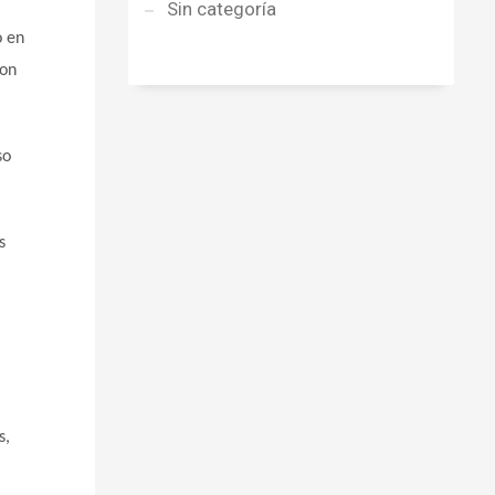
Sin categoría
o en
son
so
s
s,