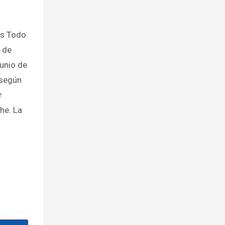
os Todo
 de
unio de
 según
r
che. La