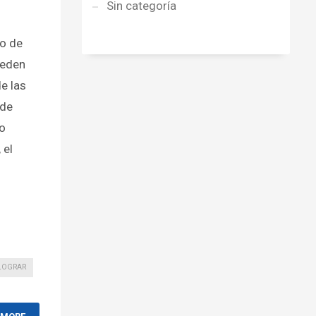
Sin categoría
o de
ueden
e las
 de
bo
 el
LOGRAR