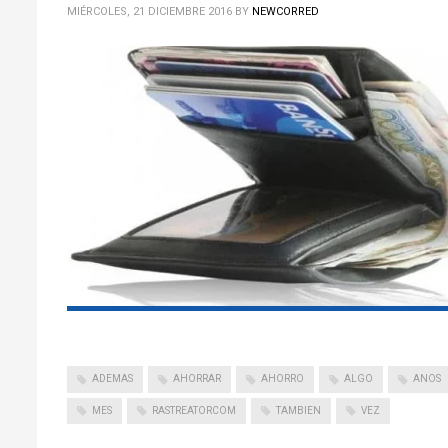
MIÉRCOLES, 21 DICIEMBRE 2016
BY
NEWCORRED
ADEMAS
AHORRAR
AHORRO
ALGO
ANOS
MES
RASTREATORCOM
TAMBIEN
VEZ