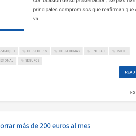
con ocasión de su presentación, “se plasman
principales compromisos que reafirman que 
va
NZARDQUO
CORREDORES
CORREDURIAS
ENTIDAD
INICIO
FESIONAL
SEGUROS
READ
NO
orrar más de 200 euros al mes