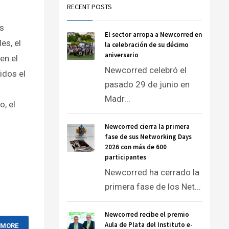
RECENT POSTS
os
El sector arropa a Newcorred en
es, el
la celebración de su décimo
aniversario
en el
Newcorred celebró el
idos el
pasado 29 de junio en
Madr...
o, el
Newcorred cierra la primera
fase de sus Networking Days
2026 con más de 600
participantes
Newcorred ha cerrado la
primera fase de los Net...
Newcorred recibe el premio
Aula de Plata del Instituto e-
 MORE