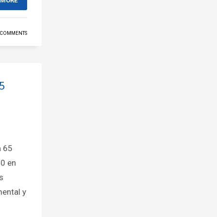
 MORE
 COMMENTS
5
a 65
40 en
s
mental y