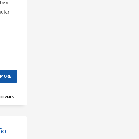
aban
mular
 MORE
 COMMENTS
año