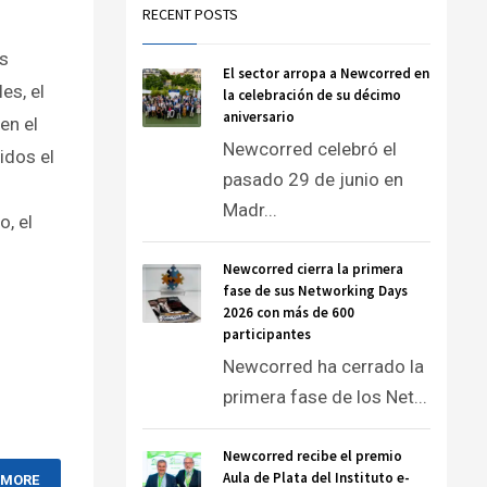
RECENT POSTS
os
El sector arropa a Newcorred en
es, el
la celebración de su décimo
aniversario
en el
Newcorred celebró el
idos el
pasado 29 de junio en
Madr...
o, el
Newcorred cierra la primera
fase de sus Networking Days
2026 con más de 600
participantes
Newcorred ha cerrado la
primera fase de los Net...
Newcorred recibe el premio
Aula de Plata del Instituto e-
 MORE