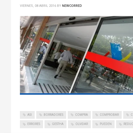
VIERNES, 08 ABRIL 2016
BY
NEWCORRED
ASI
BORRADORES
COMPRA
COMPROBAR
C
ERRORES
GESTHA
OLVIDAR
PUEDEN
REDUC