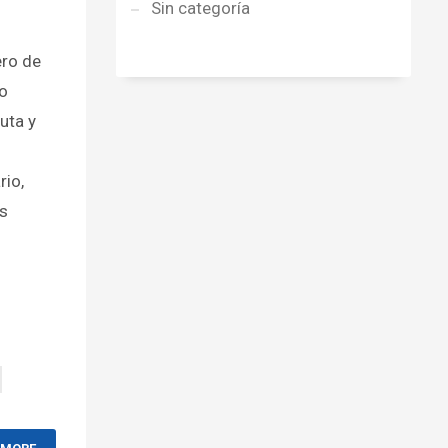
Sin categoría
ero de
lo
uta y
rio,
os