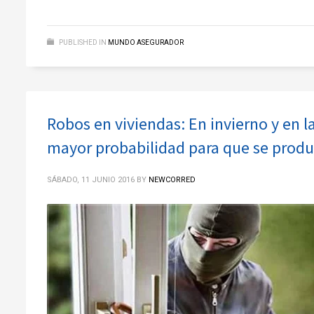
PUBLISHED IN
MUNDO ASEGURADOR
Robos en viviendas: En invierno y en 
mayor probabilidad para que se prod
SÁBADO, 11 JUNIO 2016
BY
NEWCORRED