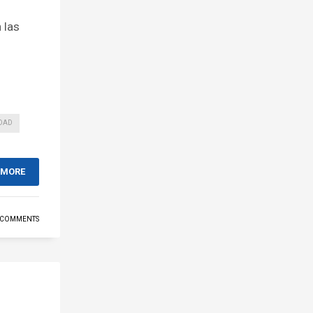
 las
DAD
 MORE
 COMMENTS