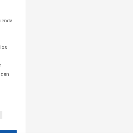
cienda
z
 los
n
iden