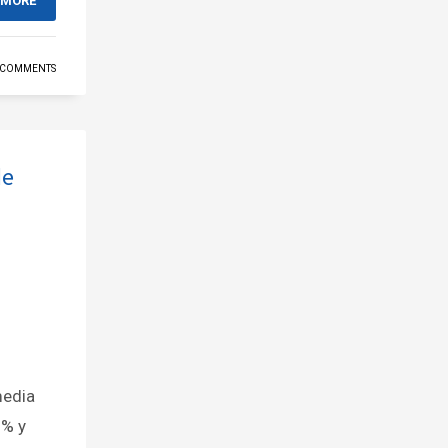
 MORE
 COMMENTS
de
media
6% y