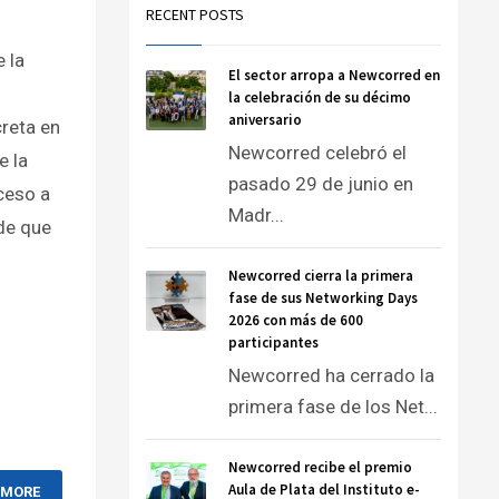
RECENT POSTS
 la
El sector arropa a Newcorred en
la celebración de su décimo
aniversario
creta en
Newcorred celebró el
e la
pasado 29 de junio en
ceso a
Madr...
 de que
Newcorred cierra la primera
fase de sus Networking Days
2026 con más de 600
participantes
Newcorred ha cerrado la
primera fase de los Net...
Newcorred recibe el premio
Aula de Plata del Instituto e-
 MORE