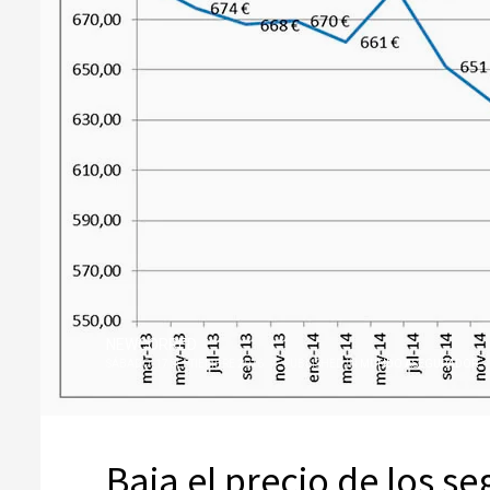
NEWCORRED
SÁBADO, 17 SEPTIEMBRE 2016
/
PUBLISHED IN
MUNDO ASEGURADOR
Baja el precio de los s