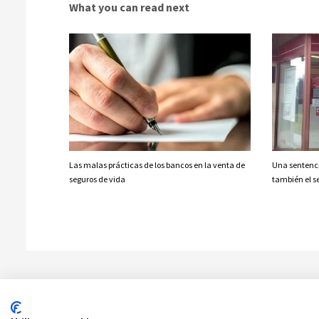
What you can read next
Las malas prácticas de los bancos en la venta de
Una sentenci
seguros de vida
también el se