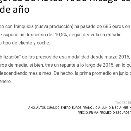
 de año
o con franquicia (nueva producción) ha pasado de 685 euros en
ue supone un descenso del 10,5%, según desvela un estudio
 tipo de cliente y coche.
abilización” de los precios de esa modalidad desde marzo 2015,
os de media, si bien, tras un repunte a lo largo de 2015, en lo q
o descendiendo mes a mes. De hecho, la prima promedio en junio 
enero.
TAGGED U
ANO
,
AUTOS
,
CUANDO
,
ENERO
,
EUROS
,
FRANQUICIA
,
JUNIO
,
MEDIA
,
MES
,
PRECIO
,
PRIMA
,
PROMEDIO
,
SEGUROS
,