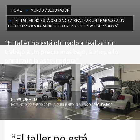
HOME
MUNDO ASEGURADOR
“EL TALLER NO ESTÁ OBLIGADO A REALIZAR UN TRABAJO A UN
PRECIO MÁS BAJO, AUNQUE LO ENCARGUE LA ASEGURADORA”
“El taller no está obligado a realizar un
trabajo a un precio más bajo, aunque lo
encargue la aseguradora”
NEWCORRED
DOMINGO, 22 ENERO 2017
/
PUBLISHED IN
MUNDO ASEGURADOR
“El taller no está