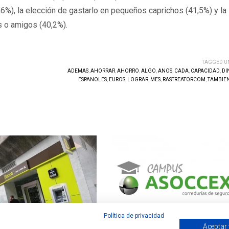
,6%), la elección de gastarlo en pequeños caprichos (41,5%) y la
s o amigos (40,2%).
TAGGED U
ADEMAS
,
AHORRAR
,
AHORRO
,
ALGO
,
ANOS
,
CADA
,
CAPACIDAD
,
DI
ESPANOLES
,
EUROS
,
LOGRAR
,
MES
,
RASTREATORCOM
,
TAMBIE
Política de privacidad
Aceptar