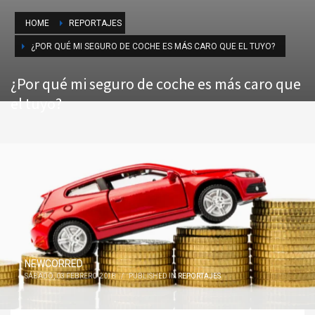
HOME
REPORTAJES
¿POR QUÉ MI SEGURO DE COCHE ES MÁS CARO QUE EL TUYO?
¿Por qué mi seguro de coche es más caro que
el tuyo?
NEWCORRED
SÁBADO, 03 FEBRERO 2018
/
PUBLISHED IN
REPORTAJES