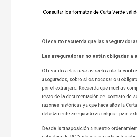
Consultar los formatos de Carta Verde váli
Ofesauto recuerda que las aseguradoras 
Las aseguradoras no están obligadas a e
Ofesauto
aclara ese aspecto ante la
confu
asegurados, sobre si es necesario u obligator
por el extranjero. Recuerda que muchas co
resto de la documentación del contrato de se
razones históricas ya que hace años la Cart
debidamente asegurado a cualquier país extr
Desde la trasposición a nuestro ordenamient
cobertura de RC “está garantizada automática