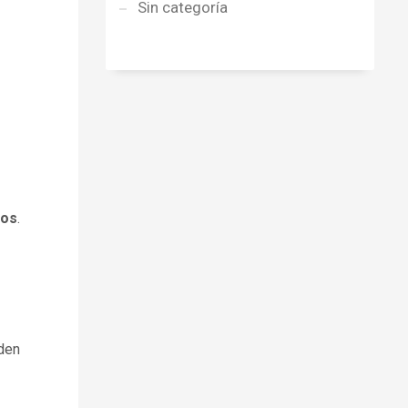
Sin categoría
dos
.
nden