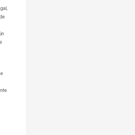
gal,
 de
ún
e
se
ente