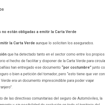
dos
no están obligadas a emitir la Carta Verde
mitir la Carta Verde
aunque lo soliciten los asegurados.
sión
que ha detectado tanto en el sector como entre los propios
io el hecho de facilitar y disponer de la Carta Verde para circula
mpañías han entregado ese documento
“por costumbre”
junto co
guro o bien a petición del tomador; pero “esto tiene que ver con
a Verde era un documento imprescindible para poder viajar
anjero”.
o de las directivas comunitarias del seguro de Automóviles, la
mente y sin posibilidad de exclusión en todo el territorio del