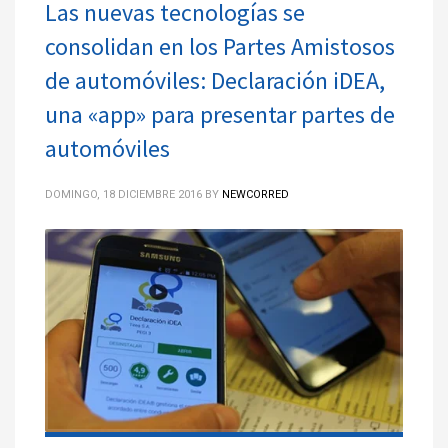
Las nuevas tecnologías se
consolidan en los Partes Amistosos
de automóviles: Declaración iDEA,
una «app» para presentar partes de
automóviles
DOMINGO, 18 DICIEMBRE 2016
BY
NEWCORRED