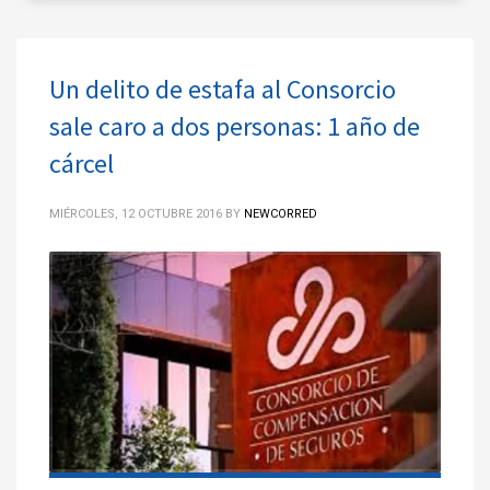
Un delito de estafa al Consorcio
sale caro a dos personas: 1 año de
cárcel
MIÉRCOLES, 12 OCTUBRE 2016
BY
NEWCORRED