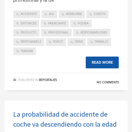
profesional y la de
ACCIDENTE
AIG
ATRIBUIRSE
COBOTS
ENTONCES
FABRICANTE
PODRIA
PRODUCTO
PROFESIONAL
RESPONSABILIDAD
RESPONSABLE
ROBOT
SERIA
TRABAJO
TRATARA
READ MORE
PUBLISHED IN
REPORTAJES
NO COMMENTS
La probabilidad de accidente de
coche va descendiendo con la edad