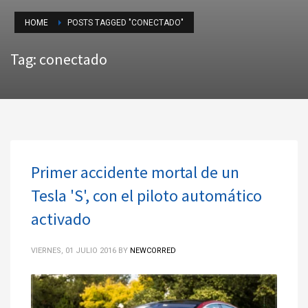
HOME
POSTS TAGGED "CONECTADO"
Tag: conectado
Primer accidente mortal de un
Tesla 'S', con el piloto automático
activado
VIERNES, 01 JULIO 2016
BY
NEWCORRED