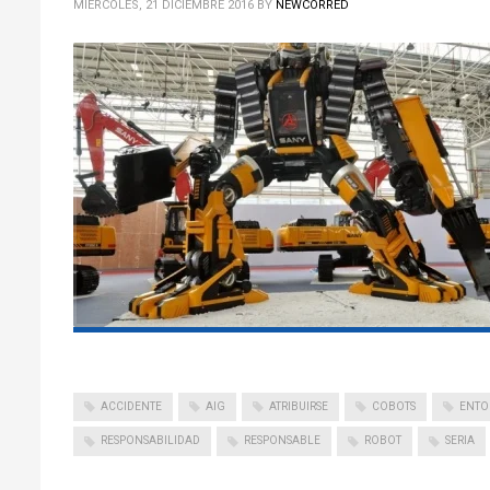
MIÉRCOLES, 21 DICIEMBRE 2016
BY
NEWCORRED
ACCIDENTE
AIG
ATRIBUIRSE
COBOTS
ENTO
RESPONSABILIDAD
RESPONSABLE
ROBOT
SERIA