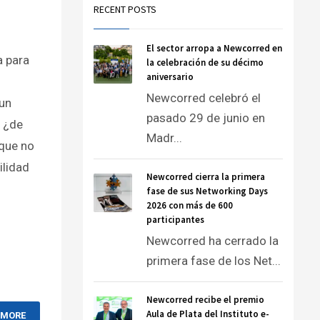
RECENT POSTS
El sector arropa a Newcorred en
a para
la celebración de su décimo
aniversario
Newcorred celebró el
 un
pasado 29 de junio en
, ¿de
Madr...
 que no
ilidad
Newcorred cierra la primera
fase de sus Networking Days
2026 con más de 600
participantes
Newcorred ha cerrado la
primera fase de los Net...
Newcorred recibe el premio
Aula de Plata del Instituto e-
 MORE