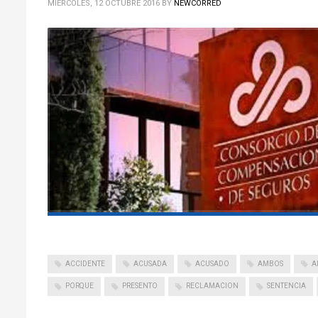
MIÉRCOLES, 12 OCTUBRE 2016
BY
NEWCORRED
ACCIDENTE
ACUSADA
ACUSADO
AMBOS
A
PORQUE
PRESENTO
RECLAMACION
SENTENCIA