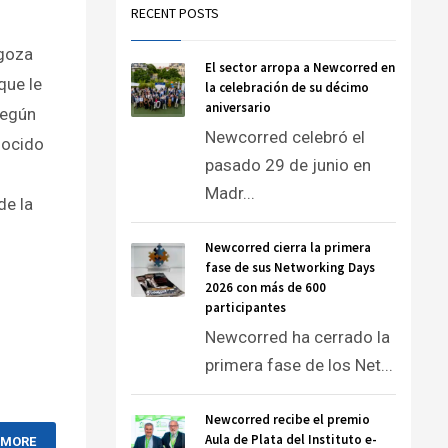
RECENT POSTS
agoza
El sector arropa a Newcorred en
que le
la celebración de su décimo
aniversario
según
Newcorred celebró el
nocido
pasado 29 de junio en
Madr...
de la
Newcorred cierra la primera
fase de sus Networking Days
2026 con más de 600
participantes
Newcorred ha cerrado la
primera fase de los Net...
Newcorred recibe el premio
Aula de Plata del Instituto e-
 MORE